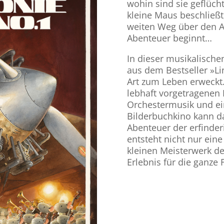
wohin sind sie geflücht
kleine Maus beschließt
weiten Weg über den At
Abenteuer beginnt…
In dieser musikalische
aus dem Bestseller »L
Art zum Leben erweckt
lebhaft vorgetragenen
Orchestermusik und ein
Bilderbuchkino kann d
Abenteuer der erfinde
entsteht nicht nur ein
kleinen Meisterwerk de
Erlebnis für die ganze 